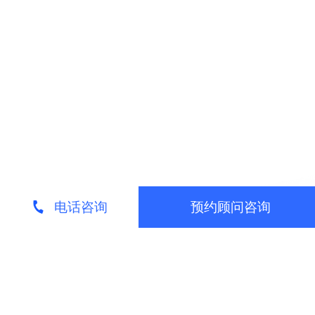
电话咨询
预约顾问咨询
请专业顾问来电为您介绍
留下您的联系方式，我们的营销顾问免费为您
服务